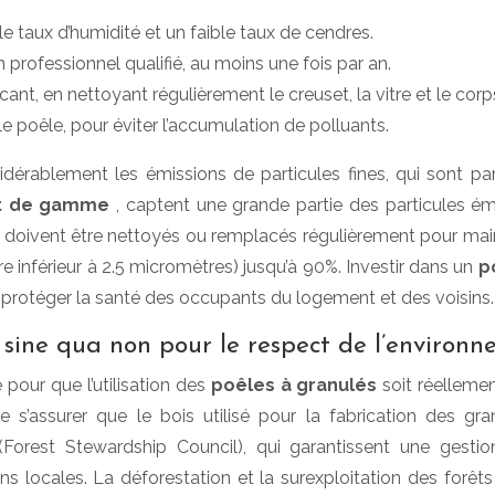
le taux d’humidité et un faible taux de cendres.
professionnel qualifié, au moins une fois par an.
nt, en nettoyant régulièrement le creuset, la vitre et le corp
e poêle, pour éviter l’accumulation de polluants.
idérablement les émissions de particules fines, qui sont par
ut de gamme
, captent une grande partie des particules émi
 doivent être nettoyés ou remplacés régulièrement pour mainteni
re inférieur à 2.5 micromètres) jusqu’à 90%. Investir dans un
p
pour protéger la santé des occupants du logement et des voisins.
n sine qua non pour le respect de l’environ
 pour que l’utilisation des
poêles à granulés
soit réelleme
de s’assurer que le bois utilisé pour la fabrication des g
(Forest Stewardship Council), qui garantissent une gestio
ions locales. La déforestation et la surexploitation des forêt