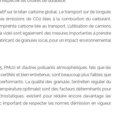
especter les critères de durabilité.
tif sur le bilan carbone global. Le transport sur de longues
des émissions de CO2 liées à la combustion du carburant.
empreinte carbone liée au transport. L’utilisation de camions
ets à vide) sont également des mesures importantes à prendre
fabricant de granulés local, pour un impact environnemental
2.5, PM10) et d’autres polluants atmosphériques, tels que les
, certifiés et bien entretenus, sont beaucoup plus faibles que
rformants. La qualité des granulés, l’entretien régulier du
 température optimale) sont des facteurs déterminants pour
ectrostatiques, existent pour réduire encore davantage les
onc important de respecter les normes d’émission en vigueur