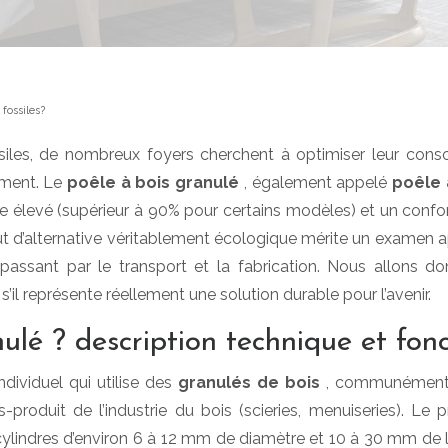
fossiles?
siles, de nombreux foyers cherchent à optimiser leur con
ement. Le
poêle à bois granulé
, également appelé
poêle 
e élevé (supérieur à 90% pour certains modèles) et un confor
t d’alternative véritablement écologique mérite un examen a
passant par le transport et la fabrication. Nous allons do
l représente réellement une solution durable pour l’avenir.
nulé ? description technique et fo
ndividuel qui utilise des
granulés de bois
, communément
produit de l’industrie du bois (scieries, menuiseries). Le p
ylindres d’environ 6 à 12 mm de diamètre et 10 à 30 mm de l