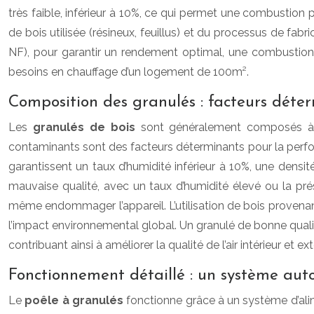
très faible, inférieur à 10%, ce qui permet une combustion 
de bois utilisée (résineux, feuillus) et du processus de fabri
NF), pour garantir un rendement optimal, une combustion
besoins en chauffage d’un logement de 100m².
Composition des granulés : facteurs déte
Les
granulés de bois
sont généralement composés à 1
contaminants sont des facteurs déterminants pour la perform
garantissent un taux d’humidité inférieur à 10%, une densi
mauvaise qualité, avec un taux d’humidité élevé ou la pré
même endommager l’appareil. L’utilisation de bois provenan
l’impact environnemental global. Un granulé de bonne quali
contribuant ainsi à améliorer la qualité de l’air intérieur et ext
Fonctionnement détaillé : un système aut
Le
poêle à granulés
fonctionne grâce à un système d’al