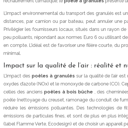
réchauffement climatique, le
poêle à granulés
présente un
L’impact environnemental du transport des granulés est un p
distances, par camion ou par bateau, peut annuler une p
Privilégier les fournisseurs locaux, situés dans un rayon de
peu polluants, répondant aux normes Euro 6 ou utilisant des
en compte. L’idéal est de favoriser une filière courte, du
minimal.
Impact sur la qualité de l’air : réalité et
L’impact des
poêles à granulés
sur la qualité de l’air e
oxydes d’azote (NOx) et le monoxyde de carbone (CO). Ce
celles des anciens
poêles à bois bûche
, des cheminées
poêle (nettoyage du creuset, ramonage du conduit de fumée
réduire les émissions polluantes. Des technologies de fil
émissions de particules fines, et sont de plus en plus int
(label Flamme Verte, Ecodesign) et de choisir un appareil per