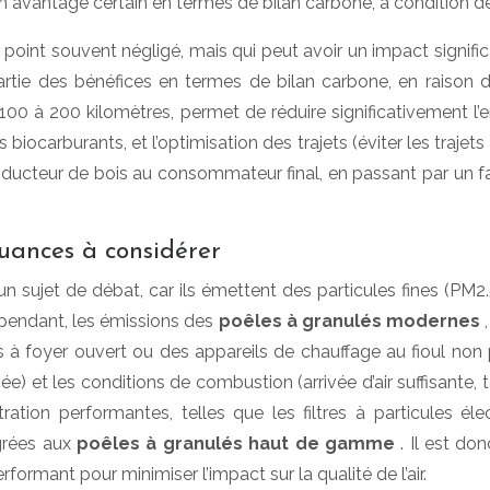
 avantage certain en termes de bilan carbone, à condition de r
oint souvent négligé, mais qui peut avoir un impact significa
artie des bénéfices en termes de bilan carbone, en raison 
 100 à 200 kilomètres, permet de réduire significativement l’
 biocarburants, et l’optimisation des trajets (éviter les traj
 producteur de bois au consommateur final, en passant par un 
 nuances à considérer
st un sujet de débat, car ils émettent des particules fines (PM
pendant, les émissions des
poêles à granulés modernes
 à foyer ouvert ou des appareils de chauffage au fioul non pe
) et les conditions de combustion (arrivée d’air suffisante,
tration performantes, telles que les filtres à particules él
égrées aux
poêles à granulés haut de gamme
. Il est d
formant pour minimiser l’impact sur la qualité de l’air.