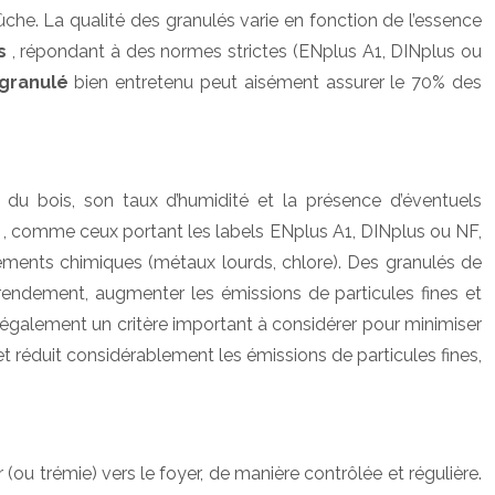
ûche. La qualité des granulés varie en fonction de l’essence
és
, répondant à des normes strictes (ENplus A1, DINplus ou
 granulé
bien entretenu peut aisément assurer le 70% des
du bois, son taux d’humidité et la présence d’éventuels
s
, comme ceux portant les labels ENplus A1, DINplus ou NF,
éléments chimiques (métaux lourds, chlore). Des granulés de
 rendement, augmenter les émissions de particules fines et
 également un critère important à considérer pour minimiser
 réduit considérablement les émissions de particules fines,
r (ou trémie) vers le foyer, de manière contrôlée et régulière.