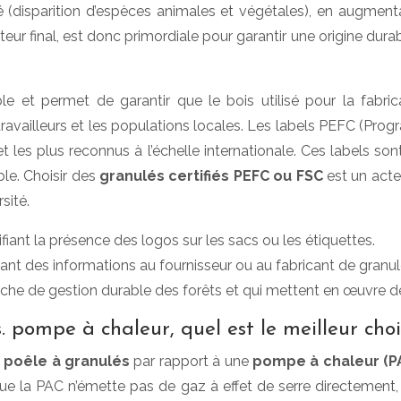
é (disparition d’espèces animales et végétales), en augmentan
eur final, est donc primordiale pour garantir une origine durab
le et permet de garantir que le bois utilisé pour la fabr
travailleurs et les populations locales. Les labels PEFC (Pr
 les plus reconnus à l’échelle internationale. Ces labels s
ble. Choisir des
granulés certifiés PEFC ou FSC
est un acte
sité.
rifiant la présence des logos sur les sacs ou les étiquettes.
ant des informations au fournisseur ou au fabricant de granul
rche de gestion durable des forêts et qui mettent en œuvre d
 pompe à chaleur, quel est le meilleur choi
n
poêle à granulés
par rapport à une
pompe à chaleur (P
ue la PAC n’émette pas de gaz à effet de serre directement