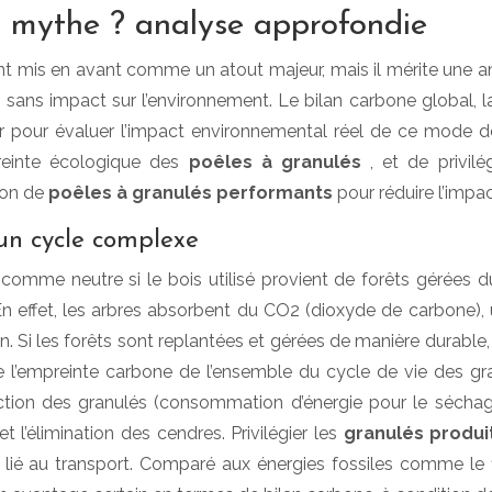
u mythe ? analyse approfondie
t mis en avant comme un atout majeur, mais il mérite une an
ans impact sur l’environnement. Le bilan carbone global, la qu
 pour évaluer l’impact environnemental réel de ce mode de 
preinte écologique des
poêles à granulés
, et de privil
ion de
poêles à granulés performants
pour réduire l’imp
 un cycle complexe
 comme neutre si le bois utilisé provient de forêts gérées 
n effet, les arbres absorbent du CO2 (dioxyde de carbone), u
 Si les forêts sont replantées et gérées de manière durable, l
l’empreinte carbone de l’ensemble du cycle de vie des gran
tion des granulés (consommation d’énergie pour le séchage,
t l’élimination des cendres. Privilégier les
granulés produ
 lié au transport. Comparé aux énergies fossiles comme le 