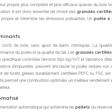
plus propre, plus complète et plus efficace qu’avec du bois b
cation. Il est donc essentiel de choisir des
granulés certifi
 propre et minimiser les émissions polluantes. Un
poêle à
rminants
00% de bois, sans ajout de liants chimiques. La qualité 
ance du poêle et la qualité de l’air. Les
granulés certifié
té spécifique contrôlée (environ 650 kg/m³) et l’absence d’
sence d’impuretés, peuvent encrasser le poêle, réduire son
t de forêts gérées durablement, certifiées PEFC ou FSC, est
té permet une combustion optimale, un meilleur rendement et
érieur.
omatisé
imentation automatique qui achemine les
pellets
du réservoi