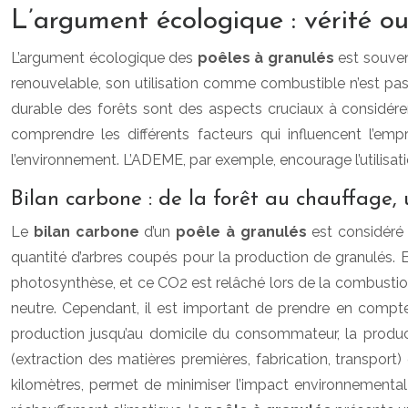
L’argument écologique : vérité o
L’argument écologique des
poêles à granulés
est souven
renouvelable, son utilisation comme combustible n’est pas s
durable des forêts sont des aspects cruciaux à considérer
comprendre les différents facteurs qui influencent l’em
l’environnement. L’ADEME, par exemple, encourage l’utilisat
Bilan carbone : de la forêt au chauffage,
Le
bilan carbone
d’un
poêle à granulés
est considéré
quantité d’arbres coupés pour la production de granulés. E
photosynthèse, et ce CO2 est relâché lors de la combustion.
neutre. Cependant, il est important de prendre en compte 
production jusqu’au domicile du consommateur, la produc
(extraction des matières premières, fabrication, transport) e
kilomètres, permet de minimiser l’impact environnemental