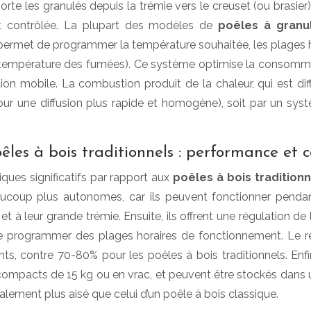
rte les granulés depuis la trémie vers le creuset (ou brasier), 
 contrôlée. La plupart des modèles de
poêles à gran
 permet de programmer la température souhaitée, les plages 
 température des fumées). Ce système optimise la consomma
ion mobile. La combustion produit de la chaleur, qui est dif
(pour une diffusion plus rapide et homogène), soit par un sy
es à bois traditionnels : performance et c
iques significatifs par rapport aux
poêles à bois tradition
ucoup plus autonomes, car ils peuvent fonctionner pendant 
 à leur grande trémie. Ensuite, ils offrent une régulation de
e programmer des plages horaires de fonctionnement. Le re
s, contre 70-80% pour les poêles à bois traditionnels. Enfi
compacts de 15 kg ou en vrac, et peuvent être stockés dans 
alement plus aisé que celui d’un poêle à bois classique.